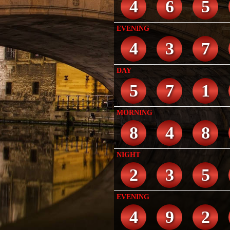
4
6
5
EVENING
4
3
7
DAY
5
7
1
MORNING
8
4
8
NIGHT
2
3
5
EVENING
4
9
2