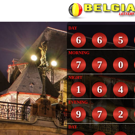
DAY
6
6
5
MORNING
7
7
0
NIGHT
1
6
4
EVENING
9
7
2
DAY