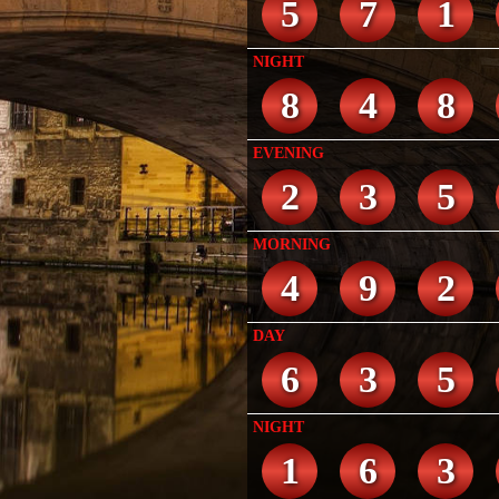
5
7
1
NIGHT
8
4
8
EVENING
2
3
5
MORNING
4
9
2
DAY
6
3
5
NIGHT
1
6
3