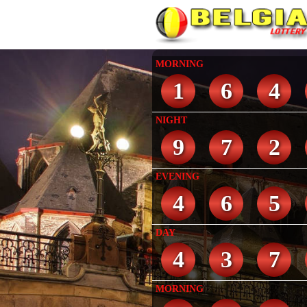
MORNING
1
6
4
NIGHT
9
7
2
EVENING
4
6
5
DAY
4
3
7
MORNING